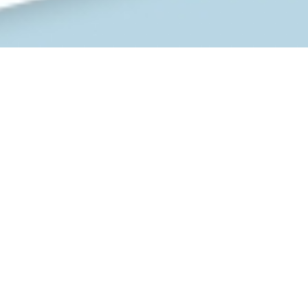
ごあいさつ
INTRODUCTION
はじめまして、司法書士の木村智彦でござ
います。
東京都世田谷区において、司法書士事務所
を運営しております。 皆様のご希望に応
え、お悩みの解決に貢献できるよう、日々